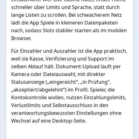
schneller über Limits und Sprache, statt durch
lange Listen zu scrollen. Bei schwächerem Netz
lädt die App Spiele in kleineren Datenpaketen
nach, sodass Slots stabiler starten als im mobilen
Browser.
Für Einzahler und Auszahler ist die App praktisch,
weil sie Kasse, Verifizierung und Support im
selben Ablauf hält. Dokument-Upload läuft per
Kamera oder Dateiauswahl, mit direkter
Statusanzeige („eingereicht“, „in Prüfung“,
„akzeptiert/abgelehnt“) im Profil. Spieler, die
Kontokontrolle wollen, nutzen Einzahlungslimits,
Verlustlimits und Selbstausschluss in den
verantwortungsbewussten Einstellungen ohne
Wechsel auf eine Desktop-Seite.