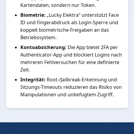
Kartendaten, sondern nur Token.
Biometrie:
„Lucky Elektra“ unterstützt Face
ID und Fingerabdruck als Login-Sperre und
koppelt biometrische Freigaben an das
Betriebssystem.
Kontoabsicherung:
Die App bietet 2FA per
Authenticator-App und blockiert Logins nach
mehreren Fehlversuchen für eine definierte
Zeit.
Integrität:
Root-/Jailbreak-Erkennung und
Sitzungs-Timeouts reduzieren das Risiko von
Manipulationen und unbefugtem Zugriff.