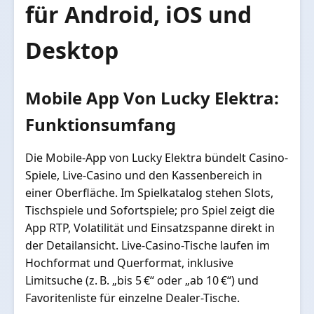
für Android, iOS und
Desktop
Mobile App Von Lucky Elektra:
Funktionsumfang
Die Mobile-App von Lucky Elektra bündelt Casino-
Spiele, Live-Casino und den Kassenbereich in
einer Oberfläche. Im Spielkatalog stehen Slots,
Tischspiele und Sofortspiele; pro Spiel zeigt die
App RTP, Volatilität und Einsatzspanne direkt in
der Detailansicht. Live-Casino-Tische laufen im
Hochformat und Querformat, inklusive
Limitsuche (z. B. „bis 5 €“ oder „ab 10 €“) und
Favoritenliste für einzelne Dealer-Tische.