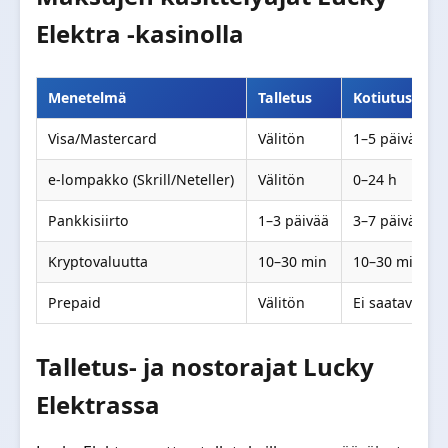
Elektra -kasinolla
Menetelmä
Talletus
Kotiutus
Visa/Mastercard
Välitön
1–5 päivää
e-lompakko (Skrill/Neteller)
Välitön
0–24 h
Pankkisiirto
1–3 päivää
3–7 päivää
Kryptovaluutta
10–30 min
10–30 min
Prepaid
Välitön
Ei saatavilla
Talletus- ja nostorajat Lucky
Elektrassa