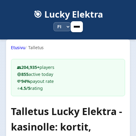
🎯 Lucky Elektra
Etusivu
Talletus
👥
204,935+
players
🟢
855
active today
💸
94%
payout rate
⭐
4.5/5
rating
Talletus Lucky Elektra -
kasinolle: kortit,