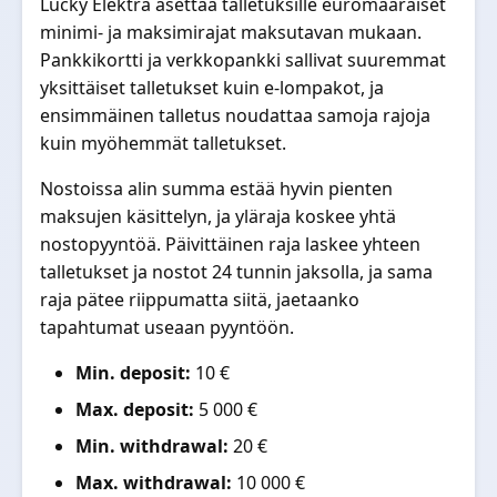
Lucky Elektra asettaa talletuksille euromääräiset
minimi- ja maksimirajat maksutavan mukaan.
Pankkikortti ja verkkopankki sallivat suuremmat
yksittäiset talletukset kuin e-lompakot, ja
ensimmäinen talletus noudattaa samoja rajoja
kuin myöhemmät talletukset.
Nostoissa alin summa estää hyvin pienten
maksujen käsittelyn, ja yläraja koskee yhtä
nostopyyntöä. Päivittäinen raja laskee yhteen
talletukset ja nostot 24 tunnin jaksolla, ja sama
raja pätee riippumatta siitä, jaetaanko
tapahtumat useaan pyyntöön.
Min. deposit:
10 €
Max. deposit:
5 000 €
Min. withdrawal:
20 €
Max. withdrawal:
10 000 €