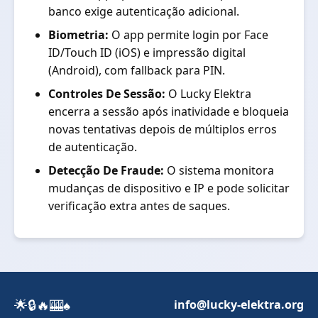
banco exige autenticação adicional.
Biometria:
O app permite login por Face
ID/Touch ID (iOS) e impressão digital
(Android), com fallback para PIN.
Controles De Sessão:
O Lucky Elektra
encerra a sessão após inatividade e bloqueia
novas tentativas depois de múltiplos erros
de autenticação.
Detecção De Fraude:
O sistema monitora
mudanças de dispositivo e IP e pode solicitar
verificação extra antes de saques.
🌟
🔒
🔥
🎰
♠️
info@lucky-elektra.org