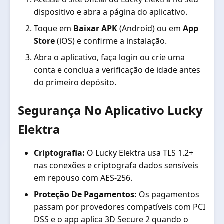
dispositivo e abra a página do aplicativo.
Toque em
Baixar APK
(Android) ou em
App
Store
(iOS) e confirme a instalação.
Abra o aplicativo, faça login ou crie uma
conta e conclua a verificação de idade antes
do primeiro depósito.
Segurança No Aplicativo Lucky
Elektra
Criptografia:
O Lucky Elektra usa TLS 1.2+
nas conexões e criptografa dados sensíveis
em repouso com AES-256.
Proteção De Pagamentos:
Os pagamentos
passam por provedores compatíveis com PCI
DSS e o app aplica 3D Secure 2 quando o