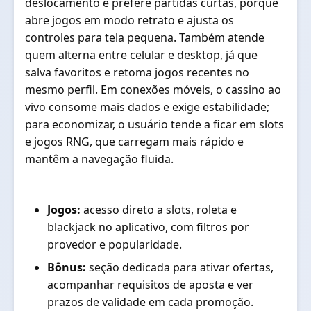
deslocamento e prefere partidas curtas, porque
abre jogos em modo retrato e ajusta os
controles para tela pequena. Também atende
quem alterna entre celular e desktop, já que
salva favoritos e retoma jogos recentes no
mesmo perfil. Em conexões móveis, o cassino ao
vivo consome mais dados e exige estabilidade;
para economizar, o usuário tende a ficar em slots
e jogos RNG, que carregam mais rápido e
mantêm a navegação fluida.
Jogos:
acesso direto a slots, roleta e
blackjack no aplicativo, com filtros por
provedor e popularidade.
Bônus:
seção dedicada para ativar ofertas,
acompanhar requisitos de aposta e ver
prazos de validade em cada promoção.