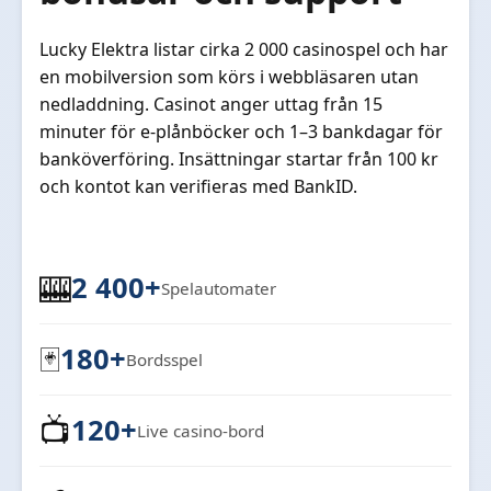
Lucky Elektra listar cirka 2 000 casinospel och har
en mobilversion som körs i webbläsaren utan
nedladdning. Casinot anger uttag från 15
minuter för e-plånböcker och 1–3 bankdagar för
banköverföring. Insättningar startar från 100 kr
och kontot kan verifieras med BankID.
🎰
2 400+
Spelautomater
🃏
180+
Bordsspel
📺
120+
Live casino-bord