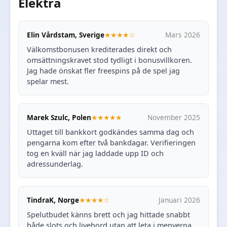
Elektra
Elin Vårdstam, Sverige
★★★★☆
Mars 2026
Välkomstbonusen krediterades direkt och
omsättningskravet stod tydligt i bonusvillkoren.
Jag hade önskat fler freespins på de spel jag
spelar mest.
Marek Szulc, Polen
★★★★★
November 2025
Uttaget till bankkort godkändes samma dag och
pengarna kom efter två bankdagar. Verifieringen
tog en kväll när jag laddade upp ID och
adressunderlag.
TindraK, Norge
★★★★☆
Januari 2026
Spelutbudet känns brett och jag hittade snabbt
både slots och livebord utan att leta i menyerna.