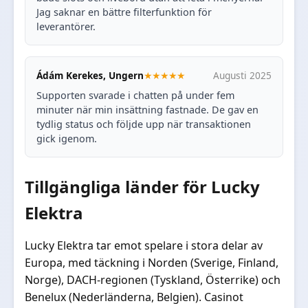
Jag saknar en bättre filterfunktion för
leverantörer.
Ádám Kerekes, Ungern
★★★★★
Augusti 2025
Supporten svarade i chatten på under fem
minuter när min insättning fastnade. De gav en
tydlig status och följde upp när transaktionen
gick igenom.
Tillgängliga länder för Lucky
Elektra
Lucky Elektra tar emot spelare i stora delar av
Europa, med täckning i Norden (Sverige, Finland,
Norge), DACH-regionen (Tyskland, Österrike) och
Benelux (Nederländerna, Belgien). Casinot