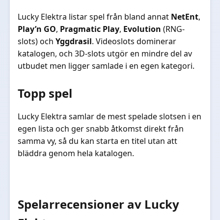
Lucky Elektra listar spel från bland annat
NetEnt
,
Play’n GO
,
Pragmatic Play
,
Evolution
(RNG-
slots) och
Yggdrasil
. Videoslots dominerar
katalogen, och 3D-slots utgör en mindre del av
utbudet men ligger samlade i en egen kategori.
Topp spel
Lucky Elektra samlar de mest spelade slotsen i en
egen lista och ger snabb åtkomst direkt från
samma vy, så du kan starta en titel utan att
bläddra genom hela katalogen.
Spelarrecensioner av Lucky