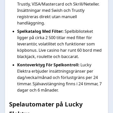
Trustly, VISA/Mastercard och Skrill/Neteller.
Insättningar med Swish och Trustly
registreras direkt utan manuell
handläggning.
Spelkatalog Med Filter:
Spelbiblioteket
ligger på cirka 2 500 titlar med filter för
leverantör, volatilitet och funktioner som
köpbonus. Live casino har runt 60 bord med
blackjack, roulette och baccarat.
Kontoverktyg För Spelkontroll:
Lucky
Elektra erbjuder insättningsgränser per
dag/vecka/månad och förlustgräns per 24
timmar. Självavstängning finns i 24 timmar, 7
dagar och 6 månader.
Spelautomater på Lucky