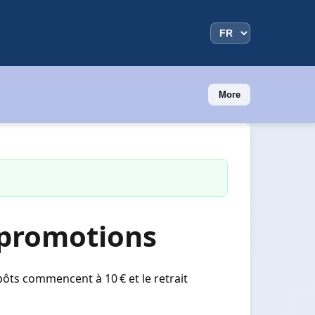
More
t promotions
pôts commencent à 10 € et le retrait