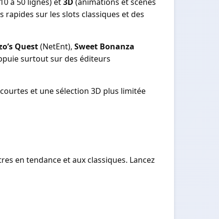
10 à 50 lignes) et
3D
(animations et scènes
rs rapides sur les slots classiques et des
o’s Quest
(NetEnt),
Sweet Bonanza
ppuie surtout sur des éditeurs
 courtes et une sélection 3D plus limitée
tres en tendance et aux classiques. Lancez