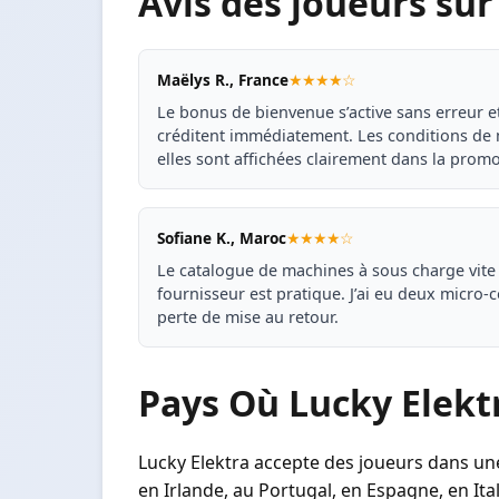
Avis des joueurs sur
Maëlys R., France
★★★★☆
Le bonus de bienvenue s’active sans erreur et
créditent immédiatement. Les conditions de 
elles sont affichées clairement dans la promo
Sofiane K., Maroc
★★★★☆
Le catalogue de machines à sous charge vite 
fournisseur est pratique. J’ai eu deux micro-
perte de mise au retour.
Pays Où Lucky Elekt
Lucky Elektra accepte des joueurs dans une
en Irlande, au Portugal, en Espagne, en It