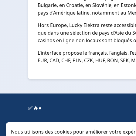
Bulgarie, en Croatie, en Slovénie, en Estoni
pays d’Amérique latine, notamment au Mexi
Hors Europe, Lucky Elektra reste accessibl
que dans une sélection de pays d’Asie du Su
casinos en ligne non locaux sont bloqués ou 
L’interface propose le français, l’anglais, l’
EUR, CAD, CHF, PLN, CZK, HUF, RON, SEK, M
✅
🔥
♦️
Nous utilisons des cookies pour améliorer votre expér