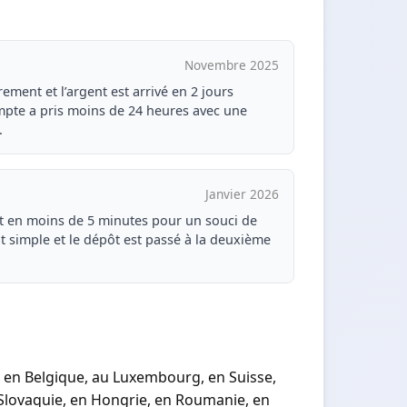
Novembre 2025
rement et l’argent est arrivé en 2 jours
ompte a pris moins de 24 heures avec une
.
Janvier 2026
t en moins de 5 minutes pour un souci de
it simple et le dépôt est passé à la deuxième
, en Belgique, au Luxembourg, en Suisse,
n Slovaquie, en Hongrie, en Roumanie, en