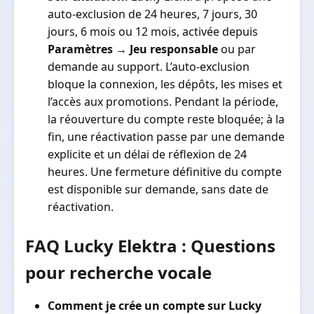
auto-exclusion de 24 heures, 7 jours, 30
jours, 6 mois ou 12 mois, activée depuis
Paramètres
→
Jeu responsable
ou par
demande au support. L’auto-exclusion
bloque la connexion, les dépôts, les mises et
l’accès aux promotions. Pendant la période,
la réouverture du compte reste bloquée; à la
fin, une réactivation passe par une demande
explicite et un délai de réflexion de 24
heures. Une fermeture définitive du compte
est disponible sur demande, sans date de
réactivation.
FAQ Lucky Elektra : Questions
pour recherche vocale
Comment je crée un compte sur Lucky