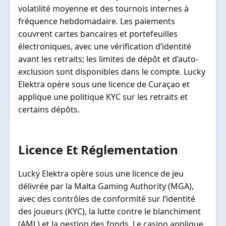
volatilité moyenne et des tournois internes à
fréquence hebdomadaire. Les paiements
couvrent cartes bancaires et portefeuilles
électroniques, avec une vérification d’identité
avant les retraits; les limites de dépôt et d’auto-
exclusion sont disponibles dans le compte. Lucky
Elektra opère sous une licence de Curaçao et
applique une politique KYC sur les retraits et
certains dépôts.
Licence Et Réglementation
Lucky Elektra opère sous une licence de jeu
délivrée par la Malta Gaming Authority (MGA),
avec des contrôles de conformité sur l’identité
des joueurs (KYC), la lutte contre le blanchiment
(AML) et la gestion des fonds. Le casino applique