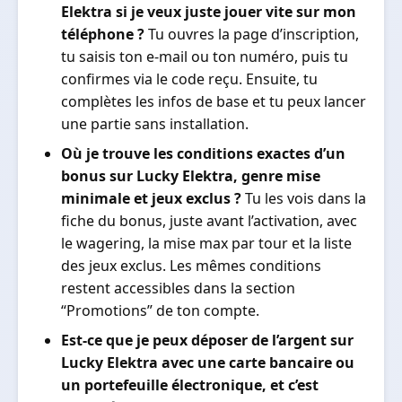
Elektra si je veux juste jouer vite sur mon
téléphone ?
Tu ouvres la page d’inscription,
tu saisis ton e-mail ou ton numéro, puis tu
confirmes via le code reçu. Ensuite, tu
complètes les infos de base et tu peux lancer
une partie sans installation.
Où je trouve les conditions exactes d’un
bonus sur Lucky Elektra, genre mise
minimale et jeux exclus ?
Tu les vois dans la
fiche du bonus, juste avant l’activation, avec
le wagering, la mise max par tour et la liste
des jeux exclus. Les mêmes conditions
restent accessibles dans la section
“Promotions” de ton compte.
Est-ce que je peux déposer de l’argent sur
Lucky Elektra avec une carte bancaire ou
un portefeuille électronique, et c’est