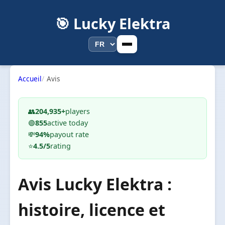
🎯 Lucky Elektra
Accueil
Avis
👥
204,935+
players
🟢
855
active today
💸
94%
payout rate
⭐
4.5/5
rating
Avis Lucky Elektra :
histoire, licence et