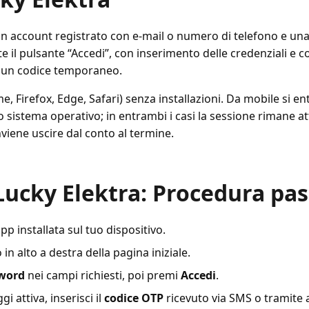
un account registrato con e-mail o numero di telefono e un
te il pulsante “Accedi”, con inserimento delle credenziali e c
he un codice temporaneo.
, Firefox, Edge, Safari) senza installazioni. Da mobile si en
o sistema operativo; in entrambi i casi la sessione rimane at
onviene uscire dal conto al termine.
Lucky Elektra: Procedura pa
’app installata sul tuo dispositivo.
 in alto a destra della pagina iniziale.
word
nei campi richiesti, poi premi
Accedi
.
i attiva, inserisci il
codice OTP
ricevuto via SMS o tramite 