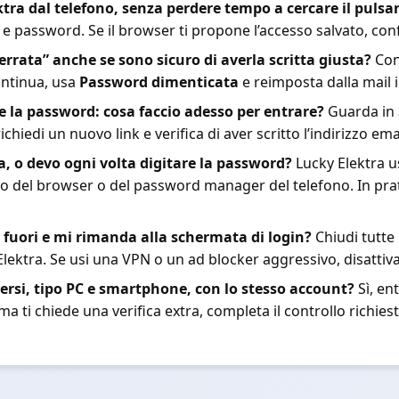
tra dal telefono, senza perdere tempo a cercare il pulsa
 e password. Se il browser ti propone l’accesso salvato, con
rrata” anche se sono sicuro di averla scritta giusta?
Cont
continua, usa
Password dimenticata
e reimposta dalla mail i
e la password: cosa faccio adesso per entrare?
Guarda in
chiedi un nuovo link e verifica di aver scritto l’indirizzo ema
, o devo ogni volta digitare la password?
Lucky Elektra us
co del browser o del password manager del telefono. In prat
a fuori e mi rimanda alla schermata di login?
Chiudi tutte 
ektra. Se usi una VPN o un ad blocker aggressivo, disattival
versi, tipo PC e smartphone, con lo stesso account?
Sì, en
ma ti chiede una verifica extra, completa il controllo richiest