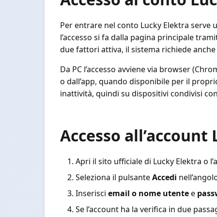
Per entrare nel conto Lucky Elektra serve 
l’accesso si fa dalla pagina principale trami
due fattori attiva, il sistema richiede anc
Da PC l’accesso avviene via browser (Chrome
o dall’app, quando disponibile per il propri
inattività, quindi su dispositivi condivisi c
Accesso all’account 
Apri il sito ufficiale di Lucky Elektra o l
Seleziona il pulsante
Accedi
nell’angolo
Inserisci
email o nome utente
e
pass
Se l’account ha la verifica in due passagg