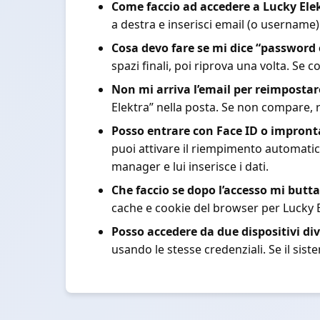
Come faccio ad accedere a Lucky Elek
a destra e inserisci email (o username)
Cosa devo fare se mi dice “password e
spazi finali, poi riprova una volta. Se 
Non mi arriva l’email per reimpostar
Elektra” nella posta. Se non compare, ri
Posso entrare con Face ID o impronta
puoi attivare il riempimento automati
manager e lui inserisce i dati.
Che faccio se dopo l’accesso mi butt
cache e cookie del browser per Lucky El
Posso accedere da due dispositivi di
usando le stesse credenziali. Se il siste