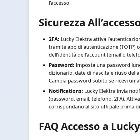
l’accesso.
Sicurezza All’access
2FA:
Lucky Elektra attiva l’autenticazio
tramite app di autenticazione (TOTP) o S
dell’identità dell’account (email o telef
Password:
Imposta una password lunga 
dizionario, date di nascita e riuso del
Cambia password subito se ricevi un avv
Notifications:
Lucky Elektra invia notif
(password, email, telefono, 2FA). Attiva 
corrispondano al sito ufficiale prima di 
FAQ Accesso a Lucky