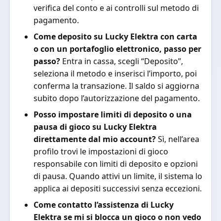
verifica del conto e ai controlli sul metodo di
pagamento.
Come deposito su Lucky Elektra con carta
o con un portafoglio elettronico, passo per
passo?
Entra in cassa, scegli “Deposito”,
seleziona il metodo e inserisci l’importo, poi
conferma la transazione. Il saldo si aggiorna
subito dopo l’autorizzazione del pagamento.
Posso impostare limiti di deposito o una
pausa di gioco su Lucky Elektra
direttamente dal mio account?
Sì, nell’area
profilo trovi le impostazioni di gioco
responsabile con limiti di deposito e opzioni
di pausa. Quando attivi un limite, il sistema lo
applica ai depositi successivi senza eccezioni.
Come contatto l’assistenza di Lucky
Elektra se mi si blocca un gioco o non vedo