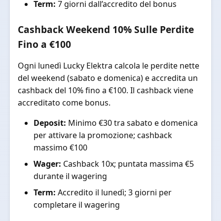
Term:
7 giorni dall’accredito del bonus
Cashback Weekend 10% Sulle Perdite
Fino a €100
Ogni lunedì Lucky Elektra calcola le perdite nette
del weekend (sabato e domenica) e accredita un
cashback del 10% fino a €100. Il cashback viene
accreditato come bonus.
Deposit:
Minimo €30 tra sabato e domenica
per attivare la promozione; cashback
massimo €100
Wager:
Cashback 10x; puntata massima €5
durante il wagering
Term:
Accredito il lunedì; 3 giorni per
completare il wagering