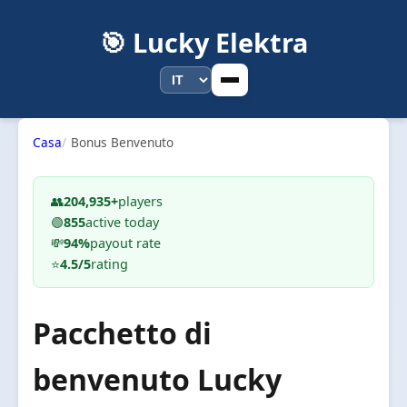
🎯 Lucky Elektra
Casa
Bonus Benvenuto
👥
204,935+
players
🟢
855
active today
💸
94%
payout rate
⭐
4.5/5
rating
Pacchetto di
benvenuto Lucky